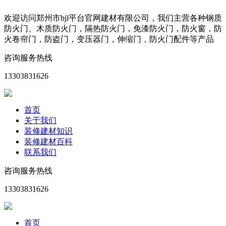
欢迎访问郑州市bjl平台官网建材有限公司，我们主营各种钢质
防火门、木质防火门，隔热防火门，免漆防火门，防火窗，防
火卷帘门，防盗门，变压器门，伸缩门，防火门配件等产品
咨询服务热线
13303831626
首页
关于我们
装修建材知识
装修建材百科
联系我们
咨询服务热线
13303831626
首页